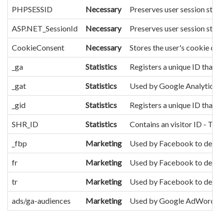
PHPSESSID
Necessary
Preserves user session sta
ASP.NET_SessionId
Necessary
Preserves user session sta
CookieConsent
Necessary
Stores the user's cookie co
_ga
Statistics
Registers a unique ID that i
_gat
Statistics
Used by Google Analytics t
_gid
Statistics
Registers a unique ID that i
SHR_ID
Statistics
Contains an visitor ID - Thi
_fbp
Marketing
Used by Facebook to delive
fr
Marketing
Used by Facebook to deliver
tr
Marketing
Used by Facebook to deliver
ads/ga-audiences
Marketing
Used by Google AdWords to 