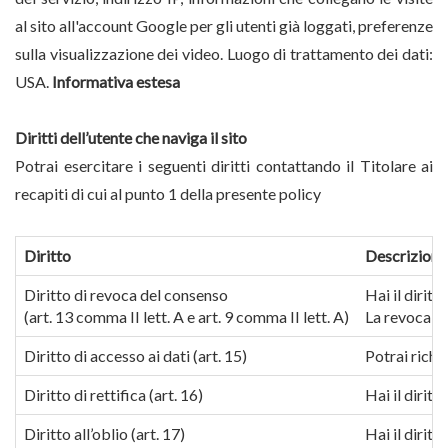
al sito all'account Google per gli utenti già loggati, preferenze
sulla visualizzazione dei video. Luogo di trattamento dei dati:
USA.
Informativa estesa
Diritti dell’utente che naviga il sito
Potrai esercitare i seguenti diritti contattando il Titolare ai
recapiti di cui al punto 1 della presente policy
Diritto
Descrizione
Diritto di revoca del consenso
Hai il dirit
(art. 13 comma II lett. A e art. 9 comma II lett. A)
La revoca de
Diritto di accesso ai dati (art. 15)
Potrai richie
Diritto di rettifica (art. 16)
Hai il diritt
Diritto all’oblio (art. 17)
Hai il diritt