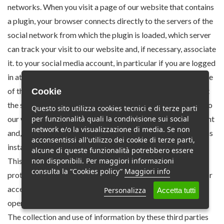
networks. When you visit a page of our website that contains
a plugin, your browser connects directly to the servers of the
social network from which the plugin is loaded, which server
can track your visit to our website and, if necessary, associate
it. to your social media account, in particular if you are logged
in at the time of the visit or if you have recently surfed on one
of the websites containing social plugins. If you do not want
Cookie
the social network to record the data relating to your visit to
Questo sito utilizza cookies tecnici e di terze parti
our website, you must log out of your social network account
per funzionalità quali la condivisione sui social
network e/o la visualizzazione di media. Se non
and, probably, delete the cookies that the social network has
acconsentissi all'utilizzo dei cookie di terze parti,
installed in your browser.
alcune di queste funzionalità potrebbero essere
This site has installed plugins with advanced privacy
non disponibili. Per maggiori informazioni
consulta la “Cookies policy”
Maggiori info
protection functions for Users, which do not send cookies or
access the cookies on the User's browser when the page is
Personalizza
Accetta tutti
opened but only after clicking on the plugin.
The collection and use of information by these third parties